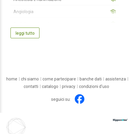
Angiologia
Audiologia e foniatria
leggi tutto
Biochimica clinica
Cardiochirurgia
Cardiologia
Chirurgia Generale
home
chi siamo
come partecipare
banche dati
assistenza
Chirurgia Maxillo-facciale
contatti
catalogo
privacy
condizioni d'uso
Chirurgia pediatrica
seguici su:
Chirurgia plastica e ricostruttiva
Chirurgia toracica