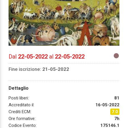
Dal
22-05-2022
al
22-05-2022
Fine iscrizione:
21-05-2022
Dettaglio
Posti liberi:
81
Accreditato il:
16-05-2022
Crediti ECM:
7.0
Ore formative:
7h
Codice Evento:
175146.1