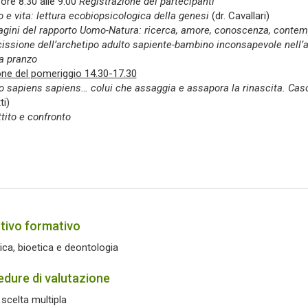
 ore 8.30 alle 9.00
Registrazione dei partecipanti
e vita: lettura ecobiopsicologica della genesi
(dr. Cavallari)
gini del rapporto Uomo-Natura: ricerca, amore, conoscenza, contem
issione dell’archetipo adulto sapiente-bambino inconsapevole nell’at
a pranzo
ne del pomeriggio 14.30-17.30
 sapiens sapiens… colui che assaggia e assapora la rinascita. Caso 
i)
tito e confronto
tivo formativo
tica, bioetica e deontologia
dure di valutazione
 scelta multipla