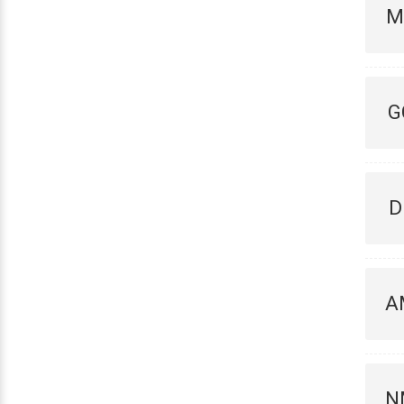
M
G
D
A
N