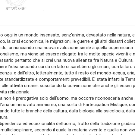
o oggi in un mondo insensato, senz’anima, devastato nella natura, 
co, la crisi economica, le migrazioni, le guerre e gli altri disastri col
ando, annunciando una nuova rivoluzione simile a quella copernicana:
onalismo, ma viene ad essere relegato tra le molte specie viventi e n
essario pertanto che si crei una nuova alleanza fra Natura e Cultura
ere l’idea secondo cui da un lato ci sarebbero gli umani, con la loro c
enza, e dall’altro, letteralmente, tutto il resto del mondo-acqua, aria
te standardizzate e comportamenti prevedibili. E’ stata infatti la T
e alle attività umane, suscitando la convinzione che anche gli esseri p
vita relazionale.
a non è prerogativa solo dell’uomo, ma occorre riconoscerla anche agli
ll’aria un rinnovato animismo, una sorta di Partecipation Mistique, c
do tutte le branche della cultura, dalla biologia alla psicologia, dalla 
tura.
ndipendenza ed eccezionalità dell’uomo, frutto della tradizione giuda
 multidisciplinare, secondo il quale la materia vivente e quella non vi