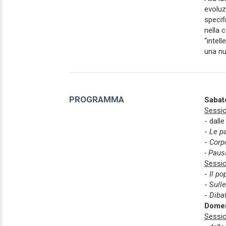
evoluz
specifi
nella 
“intel
una nu
PROGRAMMA
Sabato
Sessio
- dalle
-
Le p
-
Corpo
- Paus
Sessio
-
Il po
- S
ull
-
Dibat
Domen
Sessio