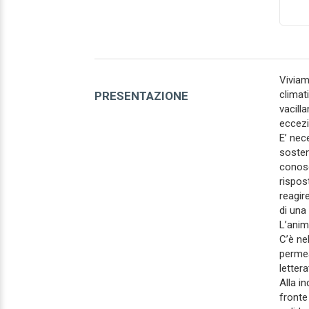
Viviam
climati
PRESENTAZIONE
vacill
eccezi
E’ nec
sosten
conosc
rispos
reagir
di una 
L’anim
C’è ne
permean
lettera
Alla i
fronte