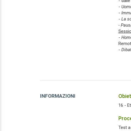
- dalle
-
Uomo 
-
Imma
-
La sc
- Paus
Sessio
-
Homo
Remott
-
Dibat
INFORMAZIONI
Obiet
16 - E
Proce
Test a