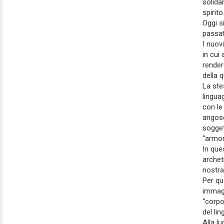
solidar
spirito
Oggi s
passat
I nuov
in cui
render
della 
La ste
lingua
con le
angosc
sogget
“armon
In que
archet
nostra
Per que
immagi
“corpo 
del lin
Alla l