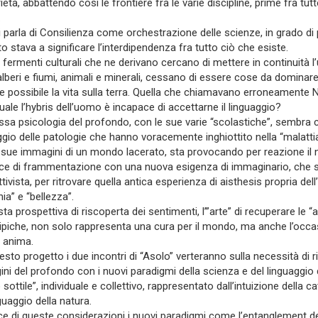
ietà, abbattendo così le frontiere fra le varie discipline, prime fra tut
.
i parla di Consilienza come orchestrazione delle scienze, in grado di p
o stava a significare l’interdipendenza fra tutto ciò che esiste.
i fermenti culturali che ne derivano cercano di mettere in continuità 
 alberi e fiumi, animali e minerali, cessano di essere cose da dominare 
e possibile la vita sulla terra. Quella che chiamavano erroneamente
quale l’hybris dell’uomo è incapace di accettarne il linguaggio?
ssa psicologia del profondo, con le sue varie “scolastiche”, sembra 
ggio delle patologie che hanno voracemente inghiottito nella “malatt
 sue immagini di un mondo lacerato, sta provocando per reazione il no
e di frammentazione con una nuova esigenza di immaginario, che si p
tivista, per ritrovare quella antica esperienza di aisthesis propria de
ia” e “bellezza”.
sta prospettiva di riscoperta dei sentimenti, l’”arte” di recuperare le
ipiche, non solo rappresenta una cura per il mondo, ma anche l’occasi
 anima.
sto progetto i due incontri di “Asolo” verteranno sulla necessità di ritr
ni del profondo con i nuovi paradigmi della scienza e del linguaggio d
sottile”, individuale e collettivo, rappresentato dall’intuizione della c
guaggio della natura.
uce di queste considerazioni i nuovi paradigmi come l’entanglement dell