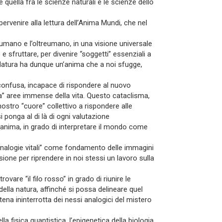
te quella fra le scienze naturali e le scienze dello
ervenire alla lettura dell’Anima Mundi, che nel
l’umano e l’oltreumano, in una visione universale
e sfruttare, per divenire “soggetti” essenziali a
 Natura ha dunque un’anima che a noi sfugge,
confusa, incapace di rispondere al nuovo
ia” aree immense della vita. Questo cataclisma,
stro “cuore” collettivo a rispondere alle
onga al di là di ogni valutazione
ll’anima, in grado di interpretare il mondo come
 “analogie vitali” come fondamento delle immagini
one per riprendere in noi stessi un lavoro sulla
ovare “il filo rosso” in grado di riunire le
ella natura, affinché si possa delineare quel
atena ininterrotta dei nessi analogici del mistero
a fisica quantistica, l’epigenetica della biologia