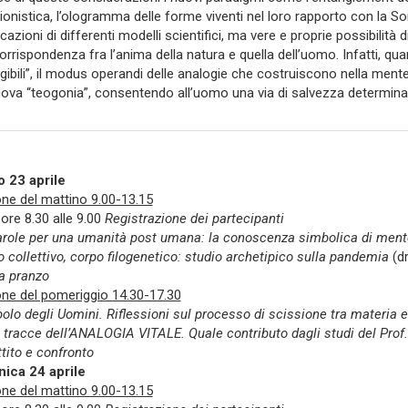
ionistica, l’ologramma delle forme viventi nel loro rapporto con la
cazioni di differenti modelli scientifici, ma vere e proprie possibilità d
corrispondenza fra l’anima della natura e quella dell’uomo. Infatti, qu
legibili”, il modus operandi delle analogie che costruiscono nella ment
ova “teogonia”, consentendo all’uomo una via di salvezza determina
 23 aprile
ne del mattino 9.00-13.15
 ore 8.30 alle 9.00
Registrazione dei partecipanti
arole per una umanità post umana: la conoscenza simbolica di ment
 collettivo, corpo filogenetico: studio archetipico sulla pandemia
(dr
a pranzo
ne del pomeriggio 14.30-17.30
polo degli Uomini. Riflessioni sul processo di scissione tra materia 
e tracce dell’ANALOGIA VITALE. Quale contributo dagli studi del Prof
tito e confronto
ica 24 aprile
ne del mattino 9.00-13.15